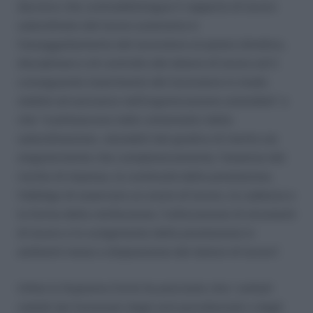
decisivo che contraddistingue il rapporto di lavoro
subordinato dal lavoro autonomo è
l’assoggettamento del lavoratore al potere direttivo,
disciplinare e di controllo del datore di lavoro ed il
conseguente inserimento del lavoratore in modo
stabile ed esclusivo nell’organizzazione aziendale” e
che “costituiscono indici sintomatici della
subordinazione, valutabili dal giudice di merito sia
singolarmente che complessivamente, l’assenza del
rischio di impresa, la continuità della prestazione,
l’obbligo di osservare un orario di lavoro, la cadenza e
la forma della retribuzione, l’utilizzazione di strumenti
di lavoro e lo svolgimento della prestazione in
ambienti messi a disposizione del datore di lavoro”.
Infine la Suprema Corte ha precisato che i verbali
redatti dai funzionari degli enti previdenziali o dagli