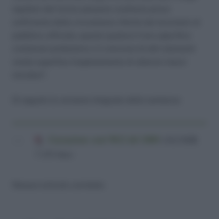
ispettori del lavoro possono costituire prova
sufficiente delle circostanze riferite dai lavoratori al
pubblico ufficiale; questo qualora il loro specifico
contenuto probatorio o il concorso di altri elementi
renda superfluo l’espletamento di ulteriori mezzi
istruttori”.
Di seguito la versione integrale della sentenza:
Cassazione sent 9812 del 2008
(16,0 KiB,
7.333 hits)
Nessun articolo correlato