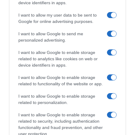
device identifiers in apps.
I want to allow my user data to be sent to
Google for online advertising purposes.
I want to allow Google to send me
personalized advertising.
I want to allow Google to enable storage
related to analytics like cookies on web or
device identifiers in apps.
Chi Siamo
Contatti
Redazione
Collabora
LinkedIn
I want to allow Google to enable storage
related to functionality of the website or app.
I want to allow Google to enable storage
related to personalization.
© 2026 Lavoro e Diritti
I want to allow Google to enable storage
Testata giornalistica registrata al Tribunale di Larino al n° 511 del 4
related to security, including authentication
agosto 2018 – Direttore Responsabile Antonio Maroscia
functionality and fraud prevention, and other
P. IVA 01669200709
user protection.