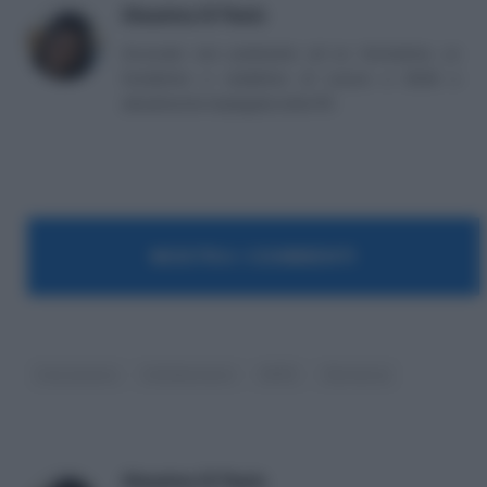
Massima Di Paolo
Avvocato non praticante ed ex formatrice, co
fondatrice e redattrice di Lavoro e Diritti e
attualmente impiegata nella PA.
MOSTRA I COMMENTI
Cassazione
Collaboratori
INPS
Sentenze
Massima Di Paolo