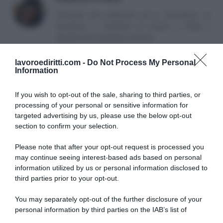
Avvocato non praticante ed ex formatrice, co
fondatrice e redattrice di Lavoro e Diritti e
attualmente impiegata nella PA.
lavoroediritti.com -
Do Not Process My Personal
Information
If you wish to opt-out of the sale, sharing to third parties, or
processing of your personal or sensitive information for
targeted advertising by us, please use the below opt-out
SULLO STESSO ARGOMENTO
section to confirm your selection.
Please note that after your opt-out request is processed you
NASpI con le dimissioni, via libera anche per chi lascia il
may continue seeing interest-based ads based on personal
lavoro a causa della violenza
information utilized by us or personal information disclosed to
third parties prior to your opt-out.
Incentivi alle imprese, arriva la riforma: ecco cosa
cambia dal 18 agosto 2026
You may separately opt-out of the further disclosure of your
personal information by third parties on the IAB’s list of
Vittime del lavoro, nel 2026 più sostegno alle famiglie:
downstream participants.