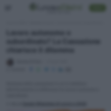
SEGUI
Lavoro e Diritti
»
Sentenze Lavoro
»
Lavoro autonomo o subordinato? La Cassazione chiarisce il dilemma
Lavoro autonomo o
subordinato? La Cassazione
chiarisce il dilemma
Massima Di Paolo
8 Giugno 2009
Condividi
Sentenza della cassazione in cui si stabilisce
definitivamente la differenza fra lavoro autonomo e
subordinato.
>> Vai al
Canale WhatsApp di Lavoro e Diritti