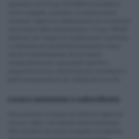
legislatore con il D.Lgv. 276/2003 ha introdotto il
lavoro a progetto, contratto a cui devono essere
ricondotti i rapporti di collaborazione con un datore di
lavoro diversi dalla subordinazione. Il D.Lgv. 276/03
stabilisce che i rapporti di collaborazione coordinata
e continuata, prevalentemente personale e senza
vincolo di subordinazione, devono essere
riconducibili ad uno o più progetti specifici e
programmi di lavoro, determinati dal committente e
gestiti autonomamente dal collaboratore (art.61).
Lavoro autonomo o subordinato
Tale previsione, si traduce nel divieto di rapporti di
co.co.co. atipici, cioè stipulati senza l’osservanza
della disciplina del lavoro a progetto. Ciò significa