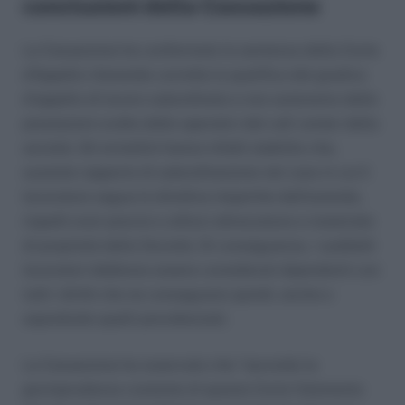
conclusioni della Cassazione
La Cassazione ha confermato la sentenza della Corte
d’Appello ritenendo corretta la qualifica del giudice
d’appello di lavoro subordinato e non autonomo delle
prestazioni svolte dalle operatici del call center della
società. Gli ermellini hanno infatti stabilito che,
sussiste rapporto di subordinazione nel caso in cui il
lavoratore segua le direttive impartite dall’azienda,
rispetti orari precisi e utilizzi attrezzature e materiale
di proprietà della Società. Di conseguenza, i suddetti
lavoratori debbono essere considerati dipendenti con
tutti i diritti che ne conseguono quindi, anche e
soprattutto quelli previdenziali.
La Cassazione ha osservato che “secondo la
giurisprudenza costante di questa Corte l’elemento