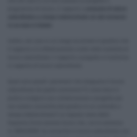
che nel caso in cui non sussista un progetto o
programma di lavoro, il rapporto si
presume di natura
subordinata e a tempo indeterminato sin dal momento
in cui esso è iniziato
.
Inoltre, nel caso in cui venga accertato in giudizio che
il rapporto si è effettivamente svolto nelle modalità di
lavoro subordinato, il rapporto a progetto si trasforma
in rapporto di lavoro subordinato.
Quali sono quindi i parametri che stinguono il lavoro
subordinato da quello autonomo? E come deve in
pratica svolgersi una collaborazione a progetto per
non essere convertita dal giudice in un contratto a
tempo indeterminato? La risposta viene della
Suprema Corte sezione lavoro che, con la sentenza
nr. 9812/2008 ha convertito in lavoro subordinato una