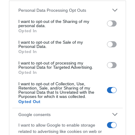
contributi e borse di studio Inail
Personal Data Processing Opt Outs
This information may also be disclosed by us to third parties
on the IAB’s List of Downstream Participants that may further
I want to opt-out of the Sharing of my
disclose it to other third parties.
Lavoro e Diritti
risponde gratuitamente ai tuoi
personal data.
Opted In
dubbi su: lavoro, pensioni, fisco, welfare.
Please note that this website/app uses one or more Google
services and may gather and store information including but
I want to opt-out of the Sale of my
Personal Data.
not limited to your visit or usage behaviour. You may click to
PARLA CON NOI
Opted In
grant or deny consent to Google and its third-party tags to
use your data for below specified purposes in below Google
I want to opt-out of processing my
consent section.
Personal Data for Targeted Advertising.
Opted In
I want to opt-out of Collection, Use,
Retention, Sale, and/or Sharing of my
Personal Data that Is Unrelated with the
Purposes for which it was collected.
Opted Out
Google consents
I want to allow Google to enable storage
related to advertising like cookies on web or