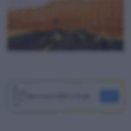
Segui Lavoro e Diritti su Google
SEGUI