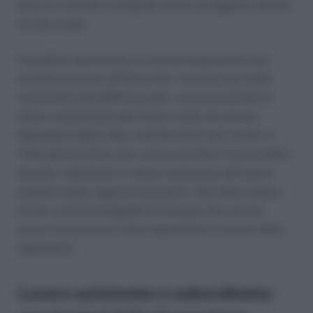
serie di contratti a progetto aventi ad oggetto attività
di call center.
Il giudizio nasceva da un ricorso proposto da una
società di servizi del Nord-Est, avverso una multa
comminata dall’INPS la quale, aveva accertato la
natura subordinata del lavoro svolto da alcune
dipendenti della ditta, nell’attività di call center. Il
Tribunale di prime cure, aveva accolto il ricorso della
società, stabilendo la natura autonoma del lavoro
prestato dalla ragazze lavoratrici. Non dello stesso
avviso, la Corte d’appello di Venezia che, invece,
aveva riconosciuto come subordinato il lavoro delle
dipendenti.
Lavoro autonomo o subordinato: