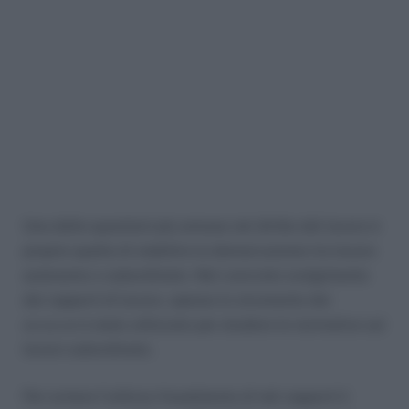
Una delle questioni più annose nel diritto del lavoro è
proprio quella di stabilire la demarcazione tra lavoro
autonomo o subordinato. Nel concreto svolgimento
dei rapporti di lavoro, spesso lo strumento dei
co.co.co
è stato utilizzato per eludere le normative sul
lavoro subordinato.
Per evitare l’utilizzo fraudolento di tali rapporti il