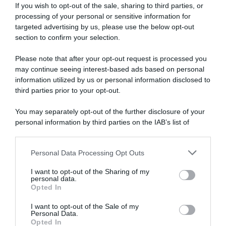
If you wish to opt-out of the sale, sharing to third parties, or
processing of your personal or sensitive information for
targeted advertising by us, please use the below opt-out
section to confirm your selection.
Please note that after your opt-out request is processed you
may continue seeing interest-based ads based on personal
information utilized by us or personal information disclosed to
third parties prior to your opt-out.
Calcolo Pensione Netta dal
You may separately opt-out of the further disclosure of your
Lordo: ecco come
personal information by third parties on the IAB’s list of
procedere
downstream participants.
Personal Data Processing Opt Outs
This information may also be disclosed by us to third parties
on the IAB’s List of Downstream Participants that may further
I want to opt-out of the Sharing of my
disclose it to other third parties.
personal data.
Opted In
Please note that this website/app uses one or more Google
services and may gather and store information including but
I want to opt-out of the Sale of my
Personal Data.
not limited to your visit or usage behaviour. You may click to
Opted In
grant or deny consent to Google and its third-party tags to