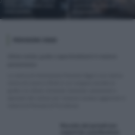
limite dei 70 anni: ecco
controllare prima di
cosa cambia
preoccuparti
PENSIONI OGGI
Ultime notizie, guide e approfondimenti in materia
pensionistica
La rubrica di informazione Pensioni Oggi è una rubrica
storica di Lavoro e Diritti in cui vengono raccolte le
guide e le ultime novità per lavoratori, pensionati e
operatori del settore per rimanere sempre aggiornati in
materia di Pensioni & Previdenza.
Riscatto dei periodi non
coperti da contribuzione: