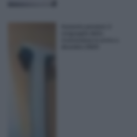
Aumento pensioni, il
conguaglio della
rivalutazione in arrivo a
dicembre 2023