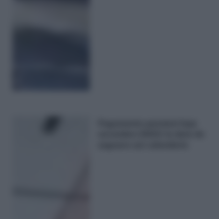
Pagamento pensioni Inps
novembre 2023: le date da
segnare sul calendario