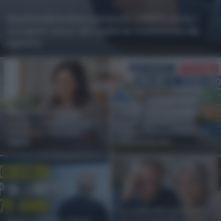
Quattordicesima pensioni, l’INPS avvia i
recuperi: ecco chi vedrà le trattenute da
agosto
Pensioni agosto 2026,
Pensione casalinghe,
online il cedolino INPS:
cambia il pagamento dei
quando arriva il
contributi: ecco cosa
pagamento e chi riceverà
sapere
importi più alti
La quattordicesima INPS
Pensioni scuola, stop al
non è arrivata? Ecco cosa