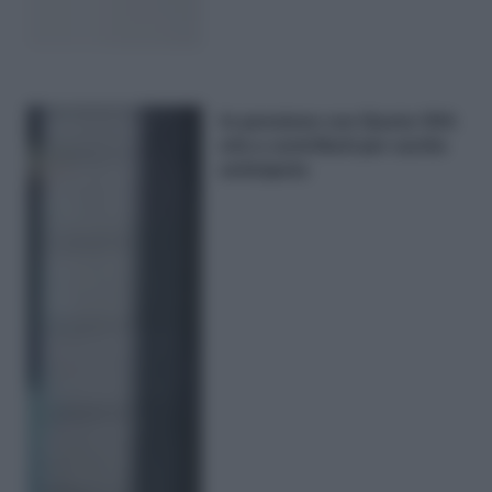
In pensione con Quota 104:
età e contributi per uscita
anticipata