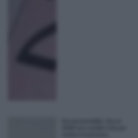
Età pensionabile, fino al
2026 non cambia l’età per
andare in pensione