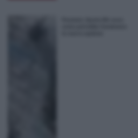
Pensioni, Quota 84: ecco
come potrebbe funzionare
la nuova opzione