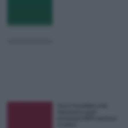
Cos’è l’invalidità civile
minorenni e quali
prestazioni INPS spettano
ai minori