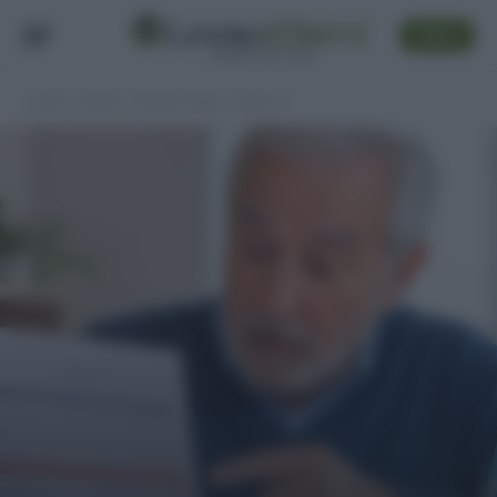
SEGUI
Lavoro e Diritti
»
Pensioni Oggi
»
Pagina 3